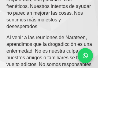
frenéticos. Nuestros intentos de ayudar
no parecían mejorar las cosas. Nos
sentimos más molestos y
desesperados.
Al venir a las reuniones de Narateen,
aprendimos que la drogadicción es una
enfermedad. No es nuestra culpa que
nuestros amigos o familiares se hayan
vuelto adictos. No somos responsables
de sus acciones. Los adictos necesitan
ayuda y nosotros también. Para los
adictos que buscan ayuda, existen
programas de recuperación de drogas.
Sin embargo, Narateen está diseñado
para nosotros: el hermano, la hermana,
el hijo o el amigo adolescente del
adicto.
Las reuniones semanales de Narateen