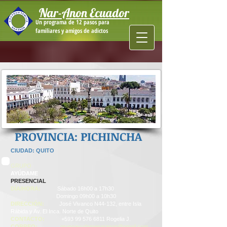
Nar-Anon Ecuador
Un programa de 12 pasos para
familiares y amigos de adictos
PROVINCIA: PICHINCHA
CIUDAD: QUITO
GRUPO
AYÚDAME
PRESENCIAL
DÍA/HORA:
Sábado 16h00 a 17h30
Domingo 09h00 a 10h30
DIRECCIÓN:
José Vivanco N44-132, e
ntre Isla
Rábida y Av. El Inca. Norte de Quito
CONTACTO:
+593 99 576 6811
Rogelia J.
CORREO:
grupoayudamenaranon@gmail.com