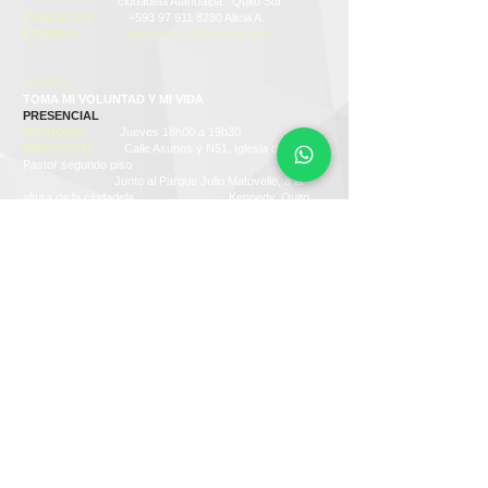
ciudadela Atahualpa. Quito Sur
CONTACTO:
+593 97 911 8280
Alicia A.
CORREO:
aliciaedith_70@hotmail.com
GRUPO
TOMA MI VOLUNTAD Y MI VIDA
PRESENCIAL
DÍA/HORA:
Jueves 18h00 a 19h30
DIRECCIÓN:
Calle Asunos y N51. Iglesia del Buen
Pastor segundo piso
Junto al Parque Julio Matovelle, a la
altura de la ciudadela Kennedy. Quito
Norte
CONTACTO:
+593 99 592 8035
CORREO:
tomamivoluntadymivida0@gmail.com
GRUPO
RENACER
HÍBRIDA
DÍA/HORA:
Lunes, Miércoles, Viernes 17h30 a
19h00
CONTACTO:
+593 99 985 7566
Any V.
CORREO:
anyluciavasconez@gmail.com
PLATAFORMA:
Zoom
LINK A LA REUNIÓN:
Para obtener el link,
comuníquese al contacto o envié un correo electrónico