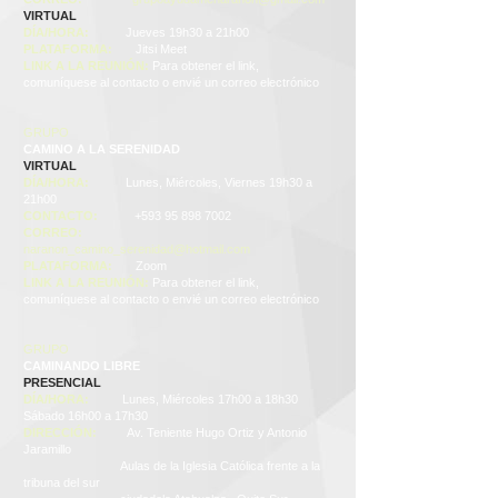
VIRTUAL
DÍA/HORA:
Jueves 19h30 a 21h00
PLATAFORMA:
Jitsi Meet
LINK A LA REUNIÓN:
Para obtener el link,
comuníquese al contacto o envié un correo electrónico
GRUPO
CAMINO A LA SERENIDAD
VIRTUAL
DÍA/HORA:
Lunes, Miércoles, Viernes 19h30 a
21h00
CONTACTO:
+593 95 898 7002
CORREO:
naranon_camino_serenidad@hotmail.com
PLATAFORMA:
Zoom
LINK A LA REUNIÓN:
Para obtener el link,
comuníquese al contacto o envié un correo electrónico
GRUPO
CAMINANDO LIBRE
PRESENCIAL
DÍA/HORA:
Lunes, Miércoles 17h00 a 18h30
Sábado 16h00 a 17h30
DIRECCIÓN:
Av. Teniente Hugo Ortiz y Antonio
Jaramillo
Aulas de la Iglesia Católica frente a la
tribuna del sur